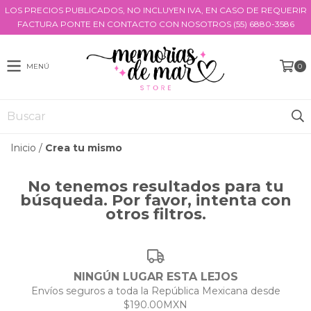
LOS PRECIOS PUBLICADOS, NO INCLUYEN IVA, EN CASO DE REQUERIR
FACTURA PONTE EN CONTACTO CON NOSOTROS (55) 6880-3586
MENÚ
0
Inicio
/
Crea tu mismo
No tenemos resultados para tu
búsqueda. Por favor, intenta con
otros filtros.
NINGÚN LUGAR ESTA LEJOS
Envíos seguros a toda la República Mexicana desde
$190.00MXN