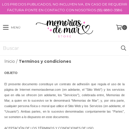
LOS PRECIOS PUBLICADOS, NO INCLUYEN IVA, EN CASO DE REQUERIR
FACTURA PONTE EN CONTACTO CON NOSOTROS (55) 6880-3586
MENÚ
0
Inicio
/
Terminos y condiciones
OBJETO
El presente documento constituye un contrato de adhesión que regula el uso de la
página de Internet memoriasdemar.com (en adelante, el "Sitio Web") y los servicios
que en ella se ofrecen (en adelante, los "Servicios"), celebrada entre, Memorias de
Mar, a quien en lo sucesivo se le denominará “Memorias de Mar”; y, por otra parte,
cualquier persona física o moral que utilice el Sitio Web y los Servicios (en adelante, el
“Usuario”). Ambas partes, en lo sucesivo denominadas conjuntamente las “Partes”,
se someten a lo dispuesto en este documento.
ACEPTACIÓN DE LOS TÉRMINOS Y CONDICIONES DE USO