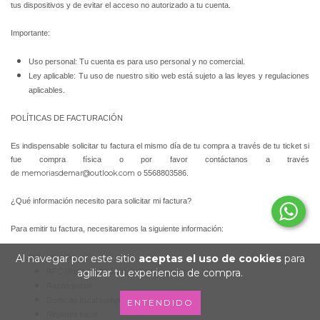
tus dispositivos y de evitar el acceso no autorizado a tu cuenta.
Importante:
Uso personal: Tu cuenta es para uso personal y no comercial.
Ley aplicable: Tu uso de nuestro sitio web está sujeto a las leyes y regulaciones
aplicables.
POLÍTICAS DE FACTURACIÓN
Es indispensable solicitar tu factura el mismo día de tu compra a través de tu ticket si
fue compra física o por favor contáctanos a través
de
memoriasdemar@outlook.com
o 5568803586.
¿Qué información necesito para solicitar mi factura?
Para emitir tu factura, necesitaremos la siguiente información:
Al navegar por este sitio
aceptas el uso de cookies
para
Datos fiscales:
agilizar tu experiencia de compra.
RFC (Registro Federal de Contribuyentes)
Razón social
Domicilio fiscal completo
ENTENDIDO
Régimen fiscal