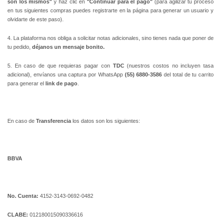
son los mismos"
y haz clic en
"Continuar para el pago"
(para agilizar tu proceso
en tus siguientes compras puedes registrarte en la página para generar un usuario y
olvidarte de este paso).
4. La plataforma nos obliga a solicitar notas adicionales, sino tienes nada que poner de
tu pedido,
déjanos un mensaje bonito.
5. En caso de que requieras pagar con
TDC
(nuestros costos no incluyen tasa
adicional), envíanos una captura por WhatsApp
(55) 6880-3586
del total de tu carrito
para generar el
link de pago
.
En caso de
Transferencia
los datos son los siguientes:
BBVA
No. Cuenta:
4152-3143-0692-0482
CLABE:
012180015090336616