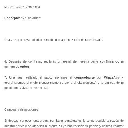
No. Cuenta:
1509033661
Concepto:
“No. de orden”
Una vez que hayas elegido el medio de pago, haz clic en
"Continuar".
6. Después de confirmar, recibirás un e-mail de nuestra parte
confirmando
tu
número de
orden
.
7. Una vez realizado el pago, envíanos el
comprobante
por
WhatsApp
y
coordinaremos el envío (regularmente se envía al día siguiente) o la entrega de tu
pedido en CDMX (el mismo día).
Cambios y devoluciones:
Si deseas cancelar una orden, por favor contáctanos lo antes posible a través de
nuestro servicio de atención al cliente. Si ya has recibido tu pedido y deseas realizar