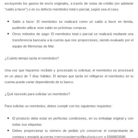
excluyendo los gastos de envío originales, a través de notas de crédito (en adelante
“saldo a favor”) o en su defecto reembolso total o parcial, según sea el caso.
Saldo a favor: El reembolso se realizará como un saldo a favor en tienda,
pudiendo utilizar este saldo en próximas compras.
Otros métodos de pago: El reembolso total o parcial se realizará mediante una
transferencia bancaria a la cuenta que nos proporciones, siendo evaluado por el
equipo de Memorias de Mar.
¿Cuánto tiempo tarda el reembolso?
Una vez que hayamos recibido y procesado tu solicitud, el reembolso se procesará
en un plazo de 7 días hábiles. El tiempo que tarda en reflejarse el reembolso en tu
cuenta puede variar dependiendo de tu banco.
¿Qué necesito para solicitar un reembolso?
Para solicitar un reembolso, debes cumplir con los siguientes requisitos:
El producto debe estar en perfectas condiciones, en su embalaje original y con
todas sus etiquetas.
Debes proporcionar tu número de pedido y/o conservar el comprobante de
compra y enviarlo al correo
memoriasdemar@outlook.com
o 5568803586.