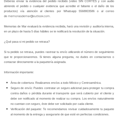
Deberás enviar la evidencia del pedido recibido (video SIN CORTES y con audio
abriendo el pedido o cualquier evidencia que acredite el faltante o el daño de los
productos) vía atención al clientes por Whatsapp 5568803586 o al correo
de
memoriasdemar@outlook.com
.
Memorias de Mar evaluará la evidencia recibida, hará una revisión y auditoría interna,
en un plazo de hasta 5 días hábiles se te notificará la resolución de la situación.
¿Qué pasa si mi pedido se retrasa?
Si tu pedido se retrasa, puedes rastrear tu envío utilizando el número de seguimiento
que te proporcionaremos. Si tienes alguna pregunta, no dudes en contactarnos o
contactar directamente a la paquetería asignada.
Información importante:
Área de cobertura: Realizamos envíos a todo México y Centroamérica.
Seguro de envío: Puedes contratar un seguro adicional para proteger tu compra
contra daños o pérdida durante el transporte que será cubierto por el cliente y
debe ser notificado al momento de realizar su compra. Los envíos naturalmente
no cuentan con seguro, éste debe ser solicitado por cada cliente.
Verificación del paquete: Te recomendamos revisar cuidadosamente tu paquete
al momento de la entrega y asegurarte de que esté en perfectas condiciones.