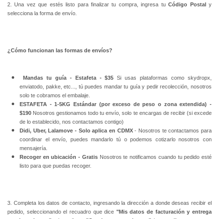
2. Una vez que estés listo para finalizar tu compra, ingresa tu
Código Postal
y
selecciona la forma de envío.
¿Cómo funcionan las formas de envíos?
Mandas tu guía
- Estafeta - $35
Si usas plataformas como skydropx,
enviatodo, pakke, etc..., tú puedes mandar tu guía y pedir recolección, nosotros
solo te cobramos el embalaje.
ESTAFETA - 1-5KG Estándar (por exceso de peso o zona extendida) -
$190
Nosotros gestionamos todo tu envío, solo te encargas de recibir (si excede
de lo establecido, nos contactamos contigo)
Didi, Uber, Lalamove - Solo aplica en CDMX
- Nosotros te contactamos para
coordinar el envío, puedes mandarlo tú o podemos cotizarlo nosotros con
mensajería.
Recoger en ubicación - Gratis
Nosotros te notificamos cuando tu pedido esté
listo para que puedas recoger.
3. Completa los datos de contacto, ingresando la dirección a donde deseas recibir el
pedido, seleccionando el recuadro que dice
"Mis datos de facturación y entrega