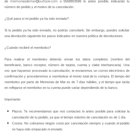
de
memoriasdemar@outlook.com
o 5568803586 lo antes posible, indicando tu
número de pedido y el motivo de tu cancelación.
¿Qué pasa si mi pedido ya ha sido enviado?
Si tu pedido ya ha sido enviado, no podrás cancelarlo. Sin embargo, puedes solicitar
una devolución siguiendo los pasos indicados en nuestra política de devoluciones.
¿Cuándo recibiré el reembolso?
Para realizar el reembolso deberás enviar tus datos completos (nombre del
beneficiario, banco receptor, número de tarjeta, cuenta y clabe interbancaria). Una
vez que hayamos procesado tu cancelación, te enviaremos un correo electrónico de
confirmación y procederemos a reembolsar el monto total de tu compra. El tiempo del
reembolso por parte de Memorias de Mar es de 7 días hábiles, y el tiempo que tarda
en reflejarse el reembolso en tu cuenta puede variar dependiendo de tu banco.
Importante:
Plazos: Te recomendamos que nos contactes lo antes posible para solicitar la
cancelación de tu pedido, ya que el tiempo máximo de cancelación es de 1 día.
Costos: No cobramos ningún costo por cancelación siempre y cuando el pedido
no haya sido empacado ni enviado.