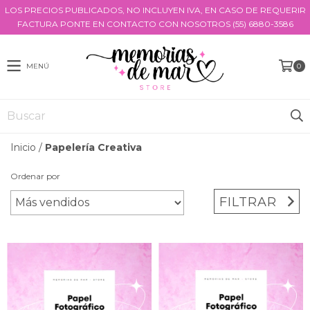
LOS PRECIOS PUBLICADOS, NO INCLUYEN IVA, EN CASO DE REQUERIR
FACTURA PONTE EN CONTACTO CON NOSOTROS (55) 6880-3586
MENÚ
0
Inicio
/
Papelería Creativa
Ordenar por
FILTRAR