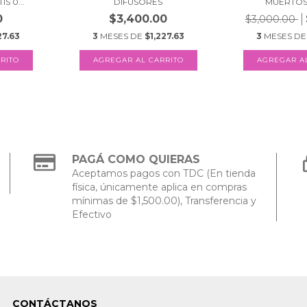
S 0...
DIFUSORES
MUERTOS -
0
$3,400.00
$3,000.00
27.63
3
MESES DE
$1,227.63
3
MESES D
PAGÁ COMO QUIERAS
Aceptamos pagos con TDC (En tienda
física, únicamente aplica en compras
mínimas de $1,500.00), Transferencia y
Efectivo
CONTÁCTANOS