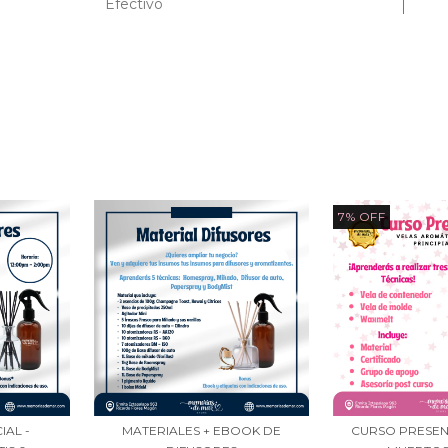
Efectivo
7
%
OFF
IAL -
MATERIALES + EBOOK DE
CURSO PRESENC