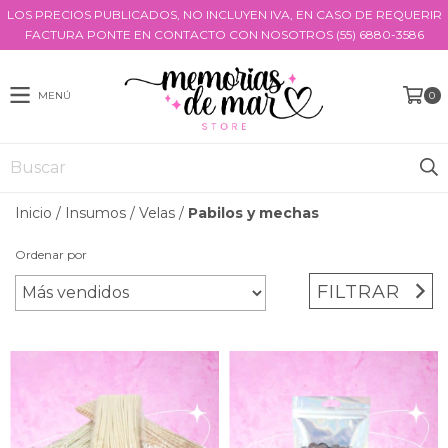
LOS PRECIOS PUBLICADOS, NO INCLUYEN IVA, EN CASO DE REQUERIR
FACTURA PONTE EN CONTACTO CON NOSOTROS (55) 6880-3586
MENÚ
0
Inicio
/
Insumos
/
Velas
/
Pabilos y mechas
Ordenar por
FILTRAR