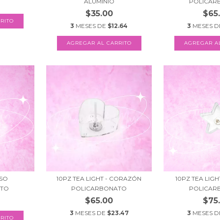
ALUMINIO
POLICAR
$35.00
$65
3
MESES DE
$12.64
3
MESES 
AGREGAR AL CARRITO
ASO
10PZ TEA LIGHT - CORAZÓN
10PZ TEA LIGH
ATO
POLICARBONATO
POLICAR
$65.00
$75
3
MESES DE
$23.47
3
MESES 
RITO