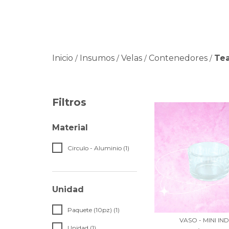
Inicio
Insumos
Velas
Contenedores
Tea
/
/
/
/
Filtros
Material
Circulo - Aluminio (1)
Unidad
Paquete (10pz) (1)
VASO - MINI IN
Unidad (1)