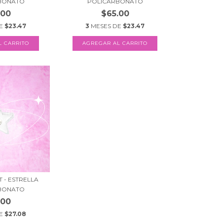
BONATO
POLICARBONATO
.00
$65.00
DE
$23.47
3
MESES DE
$23.47
T - ESTRELLA
BONATO
.00
DE
$27.08