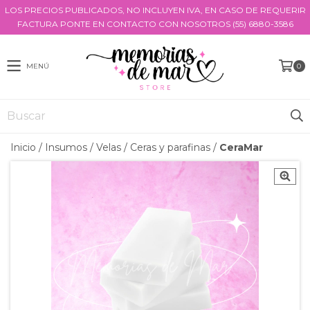
LOS PRECIOS PUBLICADOS, NO INCLUYEN IVA, EN CASO DE REQUERIR
FACTURA PONTE EN CONTACTO CON NOSOTROS (55) 6880-3586
MENÚ
0
Inicio
/
Insumos
/
Velas
/
Ceras y parafinas
/
CeraMar